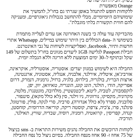
בשוק. חבילת הגלישה של
Orange מאפשרת
ללקוחות חופש להתנהל באופן שגרתי גם בחו"ל, להמשיך את
שימושיהם היומיומיים, מבלי להתחשב בגבולות גיאוגרפיים, ומעניקה
להם חווית תקשורת בלתי מוגבלת".
מהבדיקה עוד עולה כי בשנה האחרונה אנו עדים לעלייה מתמדת
בשימושי ה -data הכוללים בין היתר שימוש במיילים, Whatsapp אתרי
חדשות ותיור, facebook, ואפליקציות לשיחות על גבי האינטרנט.
חבילת Passport לגלישה 1GB ליעדים מגוונים בחו"ל בתשלום של 149
שקל ובתוקף ל–30 ימים המוצעת ללא חריגה וללא הגבלה יומית.
החבילה היא לשימוש במגוון יעדים: אוסטריה, אוסטרליה, אוקראינה,
אזרביג'אן, איטליה, אירלנד, אלבניה, אנגליה, אסטוניה, ארגנטינה,
ארצות הברית, בולגריה, בילרוס, בלגיה, ברזיל, גרמניה, דנמרק, דרום
אפריקה, הודו , הולנד, הונג קונג, הונגריה, טאיוואן, יוון, יפן,
לוקסמבורג, לטביה, ליטא, ליכטנשטיין, מולדובה, מונטנגרו, מלטה,
מקדוניה, מקסיקו, נורווגיה, ניו זילנד, סין (לא כולל מקאו), סינגפור,
סלובניה, ספרד (לא כולל אנדורה), סרביה, סרי לנקה, פולין, פורטוגל,
פינלנד, פרו, צ'כיה, צרפת, קוסטה ריקה, קוריאה הדרומית, קזחסטן,
קנדה, קפריסין , קרואטיה, רומניה, רוסיה, שבדיה, שוויץ, תאילנד,
תורכיה.
לקוחות הרוכשים את החבילה נהנים משירות התראות ב- sms בניצול
של 75 אחוז ו- 90 אחוז מנפח החבילה. בסיום ניצול כל נפח החבילה