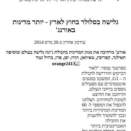
גלישה בסלולר בחוץ לארץ - יותר מדינות
באורנג'
עידכון אחרון ב-20 מרס 2014
אורנג' מרחיבה את מגוון המדינות בחבילת ג'יגה גלישה בעולם ומוסיפה
תאילנד, קפריסין, טאיוואן, הודו, יפן, פרו, ברזיל ועוד
מפרטנר נמסר: "לאור
הביקוש והדרישה לחבילת
ה – G1, המשכנו במגעים
אינטנסיביים עם מפעילים
נוספים ברחבי העולם,
והרחבנו את ההיצע
לטובת לקוחותינו. הצלחנו
להכפיל את המספר ל- 60
המדינות המתוירות ביותר
ובכך להמשיך ולהעניק
את החבילה
האטרקטיבית ביותר