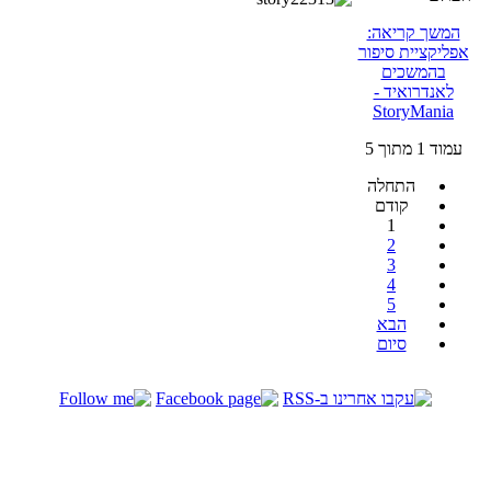
המשך קריאה:
אפליקציית סיפור
בהמשכים
לאנדרואיד -
StoryMania
עמוד 1 מתוך 5
התחלה
קודם
1
2
3
4
5
הבא
סיום