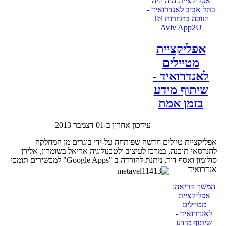
אפליקציית היה היה
בתל אביב לאנדרואיד -
הזוכה בתחרות Tel
Aviv App2U
אפליקציית
מטיילים
לאנדרואיד -
שיתוף מידע
בזמן אמת
עידכון אחרון ב-01 דצמבר 2013
אפליקציית טיולים חדשה שפותחה על-ידי בוגרים מן המחלקה
להנדסאי תוכנה, במרכז לעיצוב ולטכנולוגיה אריאל בשומרון, אלירן
סולומון ואסף דוד, ניתנת להורדה ב "Google Apps" למכשירים תומכי
אנדרואיד
המשך קריאה:
אפליקציית
מטיילים
לאנדרואיד -
שיתוף מידע