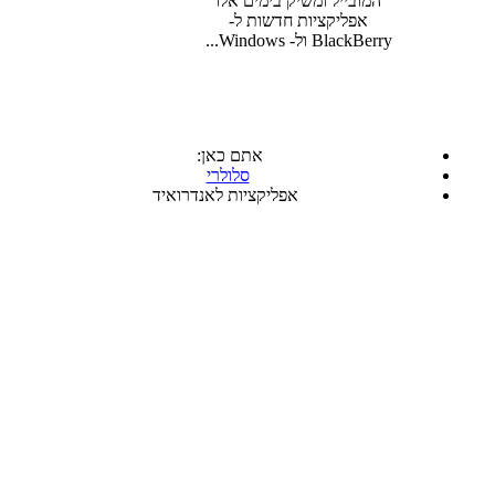
המובייל ומשיק בימים אלו
אפליקציות חדשות ל-
BlackBerry ול- Windows...
אתם כאן:
סלולרי
אפליקציות לאנדרואיד