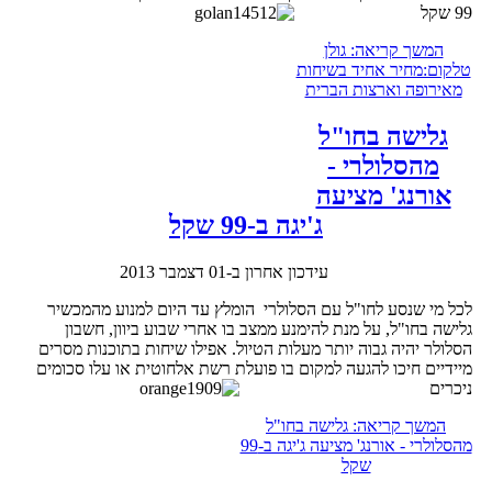
99 שקל
המשך קריאה: גולן
טלקום:מחיר אחיד בשיחות
מאירופה וארצות הברית
גלישה בחו"ל
מהסלולרי -
אורנג' מציעה
ג'יגה ב-99 שקל
עידכון אחרון ב-01 דצמבר 2013
לכל מי שנסע לחו"ל עם הסלולרי הומלץ עד היום למנוע מהמכשיר
גלישה בחו"ל, על מנת להימנע ממצב בו אחרי שבוע ביוון, חשבון
הסלולר יהיה גבוה יותר מעלות הטיול. אפילו שיחות בתוכנות מסרים
מיידיים חיכו להגעה למקום בו פועלת רשת אלחוטית או עלו סכומים
ניכרים
המשך קריאה: גלישה בחו"ל
מהסלולרי - אורנג' מציעה ג'יגה ב-99
שקל