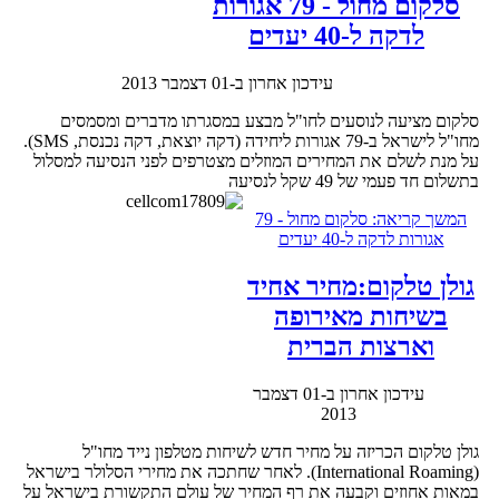
סלקום מחול - 79 אגורות
לדקה ל-40 יעדים
עידכון אחרון ב-01 דצמבר 2013
סלקום מציעה לנוסעים לחו"ל מבצע במסגרתו מדברים ומסמסים
מחו"ל לישראל ב-79 אגורות ליחידה (דקה יוצאת, דקה נכנסת, SMS).
על מנת לשלם את המחירים המוזלים מצטרפים לפני הנסיעה למסלול
בתשלום חד פעמי של 49 שקל לנסיעה
המשך קריאה: סלקום מחול - 79
אגורות לדקה ל-40 יעדים
גולן טלקום:מחיר אחיד
בשיחות מאירופה
וארצות הברית
עידכון אחרון ב-01 דצמבר
2013
גולן טלקום הכריזה על מחיר חדש לשיחות מטלפון נייד מחו"ל
(International Roaming). לאחר שחתכה את מחירי הסלולר בישראל
במאות אחוזים וקבעה את רף המחיר של עולם התקשורת בישראל על