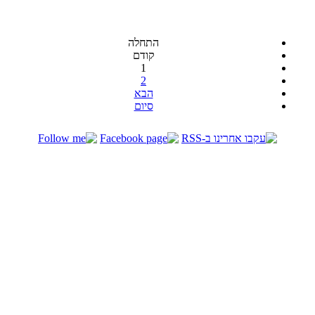
התחלה
קודם
1
2
הבא
סיום