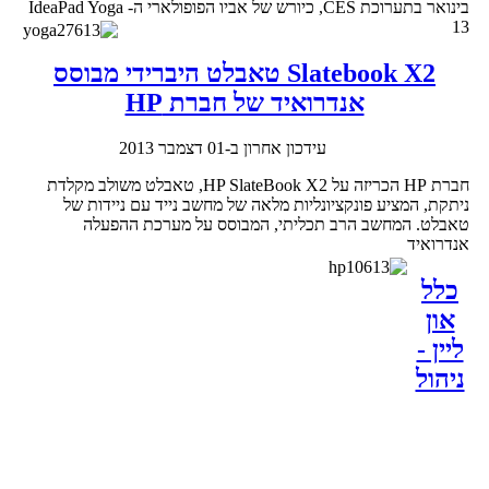
בינואר בתערוכת CES, כיורש של אביו הפופולארי ה- IdeaPad Yoga
13
Slatebook X2 טאבלט היברידי מבוסס
אנדרואיד של חברת HP
עידכון אחרון ב-01 דצמבר 2013
חברת HP הכריזה על HP SlateBook X2, טאבלט משולב מקלדת
ניתקת, המציע פונקציונליות מלאה של מחשב נייד עם ניידות של
טאבלט. המחשב הרב תכליתי, המבוסס על מערכת ההפעלה
אנדרואיד
כלל
און
ליין -
ניהול