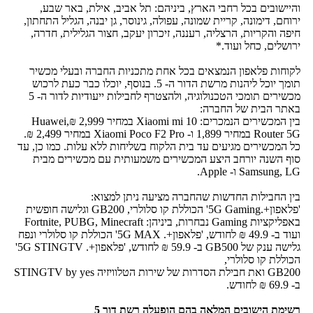
והיישובים בכל רחבי הארץ, ביניהם: תל אביב, אילת, באר שבע,
ירוחם, דימונה, קריית שמונה, עפולה, גינוסר, גן יבנה, הגליל התחתון,
חיפה והקריות, הרצליה, רעננה, זיכרון יעקב, חצור הגלילית, חדרה,
ירושלים, כחל ועוד.*
לקוחות פלאפון הנמצאים בכל אחת מתכניות החברה ובעלי מכשיר
תומך יוכל ליהנות מרשת הדור ה- 5. בנוסף, יוכלו כבר כעת לרכוש
מכשירים תומכי הטכנולוגיה, ולהצטרף לחבילות ייעודיות לדור ה- 5
באתר הבית של החברה:
בין המכשירים הנמכרים: Xiaomi mi 10 במחיר 2,999 ₪,Huawei
Router 5G במחיר 1,899 ו- Xiaomi Poco F2 Pro במחיר 2,499 ₪.
כל המכשירים מגיעים עד בית הלקוח בשליחות ללא עלות. כמו כן, עד
סוף השנה יורחב היצע המכשירים משמעותית עם מכשירים מבית
Samsung, LG ו- Apple.
בין החבילות החדשות שהחברה מציעה ניתן למצוא:
'פלאפון+.5G Gaming' הכוללת קו סלולרי, GB200 וגלישה חופשית
באפליקציות Gaming נבחרות, ביניהן: Fortnite, PUBG, Minecraft
ועוד ב- 49.9 ₪ לחודש, 'פלאפון+. 5G MAX' הכוללת קו סלולרי ונפח
גלישה ענק של GB500 ב- 59.9 ₪ לחודש, 'פלאפון+. 5G STINGTV'
הכוללת קו סלולרי,
GB200 ואת חבילת הסדרות של שירות הטלוויזיה STINGTV by yes
ב- 69.9 ₪ לחודש.
רשימת הישובים המלאה בהם הופעלה רשת דור 5