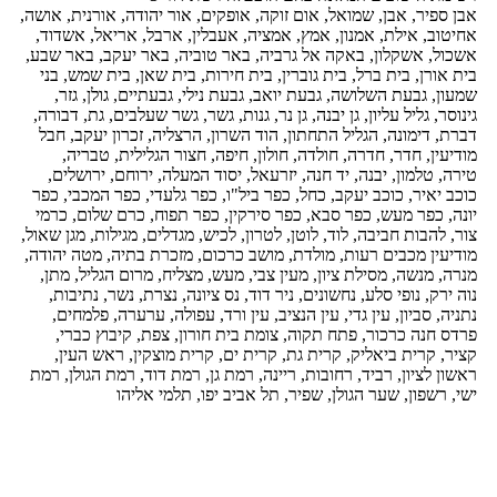
אבן ספיר, אבן, שמואל, אום זוקה, אופקים, אור יהודה, אורנית, אושה,
אחיטוב, אילת, אמנון, אמץ, אמציה, אעבלין, ארבל, אריאל, אשדוד,
אשכול, אשקלון, באקה אל גרביה, באר טוביה, באר יעקב, באר שבע,
בית אורן, בית ברל, בית גוברין, בית חירות, בית שאן, בית שמש, בני
שמעון, גבעת השלושה, גבעת יואב, גבעת נילי, גבעתיים, גולן, גזר,
גינוסר, גליל עליון, גן יבנה, גן נר, גנות, גשר, גשר שעלבים, גת, דבורה,
דברת, דימונה, הגליל התחתון, הוד השרון, הרצליה, זכרון יעקב, חבל
מודיעין, חדר, חדרה, חולדה, חולון, חיפה, חצור הגלילית, טבריה,
טירה, טלמון, יבנה, יד חנה, יזרעאל, יסוד המעלה, ירוחם, ירושלים,
כוכב יאיר, כוכב יעקב, כחל, כפר ביל"ו, כפר גלעדי, כפר המכבי, כפר
יונה, כפר מעש, כפר סבא, כפר סירקין, כפר תפוח, כרם שלום, כרמי
צור, להבות חביבה, לוד, לוטן, לטרון, לכיש, מגדלים, מגילות, מגן שאול,
מודיעין מכבים רעות, מולדת, מושב כרכום, מזכרת בתיה, מטה יהודה,
מנרה, מנשה, מסילת ציון, מעין צבי, מעש, מצליח, מרום הגליל, מתן,
נוה ירק, נופי סלע, נחשונים, ניר דוד, נס ציונה, נצרת, נשר, נתיבות,
נתניה, סביון, עין גדי, עין הנציב, עין ורד, עפולה, ערערה, פלמחים,
פרדס חנה כרכור, פתח תקוה, צומת בית חורון, צפת, קיבוץ כברי,
קציר, קרית ביאליק, קרית גת, קרית ים, קרית מוצקין, ראש העין,
ראשון לציון, רביד, רחובות, ריינה, רמת גן, רמת דוד, רמת הגולן, רמת
ישי, רשפון, שער הגולן, שפיר, תל אביב יפו, תלמי אליהו