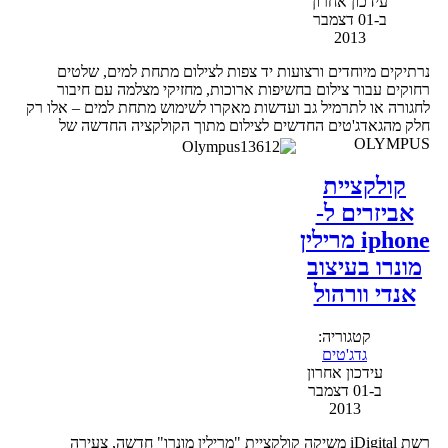
עידכון אחרון
ב-01 דצמבר
2013
נרתיקים מיוחדים ורצועות יד צפות לצילום מתחת למים, שלטים
רחוקים עבור צילום בחשיפות ארוכות, מחזיקי מצלמה עם חיבור
לחגורה או לתרמיל גב ועדשות מאקרו לשימוש מתחת למים – אלו רק
חלק מהגאדג'טים החדשים לצילום מתוך הקולקציה החדשה של
OLYMPUS
קולקציית
אביזרים ל-
iphone מרילין
מונרו בעיצוב
אנדי וורהול
קטגוריה:
גדג'טים
עידכון אחרון
ב-01 דצמבר
2013
רשת iDigital משיקה קולקציית "מרילין מונרו" חדשה, צעירה