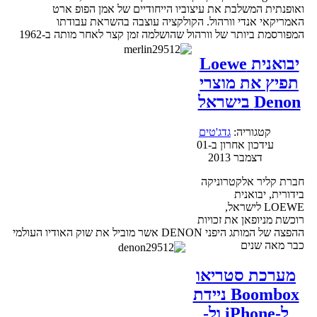
ואופנתית המשלבת את עיצוביו הייחודיים של אמן הפופ ארט
האמריקאי אנדי וורהול. הקולקציה עוצבה בהשראת עבודתו
המפורסמת ביותר של וורהול שהושלמה זמן קצר לאחר מותה ב-1962
יבואנית Loewe
תפיץ את מוצרי
Denon בישראל
קטגוריה:
גדג'טים
עידכון אחרון ב-01
דצמבר 2013
חברת קליר אלקטרוניקה
בידורית, יבואנית
LOEWE לישראל,
רוכשת מניופאן את זכויות
ההפצה של המותג היפני DENON אשר מוביל את שוק האודיו העולמי
כבר מאה שנים
מערכת סטריאו
Boombox ניידת
ל-iPhone ול-