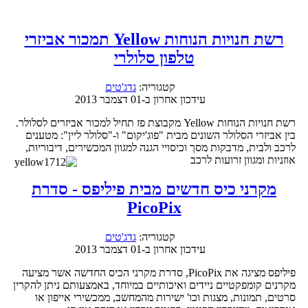
רשת חנויות הנוחות Yellow תמכור אביזרי
טלפון סלולרי
קטגוריה:
גדג'טים
עידכון אחרון ב-01 דצמבר 2013
רשת חנויות הנוחות Yellow מקבוצת פז תחיל למכור אביזרים לסלולר.
בין אביזרי הסלולר השונים מבית "פוג'יקום" ו-"סלולר ליין": מטענים
לרכב ולבית, מדבקות מסך וכיסויי הגנה למגוון המכשירים, דיבוריות,
אוזניות ומגוון זרועות לרכב
מקרני כיס חדשים מבית פיליפס - סדרת
PicoPix
קטגוריה:
גדג'טים
עידכון אחרון ב-01 דצמבר 2013
פיליפס מציגה את PicoPix, סדרת מקרני הכיס החדשה אשר מציעה
מקרנים קומפקטיים ניידים ואיכותיים במיוחד, באמצעותם ניתן להקרין
סרטים, תמונות, מצגות וכו' ישירות מהמחשב, ממכשירי אייפון או