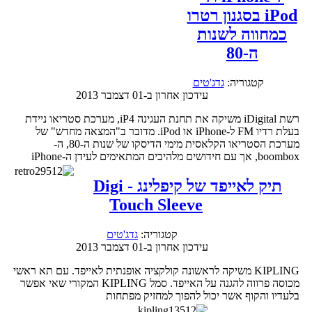
iPod בסגנון רטרו
כמחווה לשנות
ה-80
קטגוריה:
גדג'טים
עידכון אחרון ב-01 דצמבר 2013
רשת iDigital משיקה את תחנת העגינה iP4, מערכת סטריאו ניידת
בעלת רדיו FM ל-iPhone או iPod. מדובר ב"המצאה מחדש" של
מערכת הסטריאו הקלאסית מימי הדיסקו של שנות ה-80, ה-
boombox, אך עם חידושים מלהיבים המתאימים לעידן ה-iPhone
תיק לאייפד של קיפלינג - Digi
Touch Sleeve
קטגוריה:
גדג'טים
עידכון אחרון ב-01 דצמבר 2013
KIPLING משיקה לראשונה קולקציה אופנתית לאייפד. עם תא ראשי
מכוסה פרווה להגנה על האייפד. סמל KIPLING המקורי שאי אפשר
בלעדיו והקוף אשר יכול להפוך למחזיק מפתחות