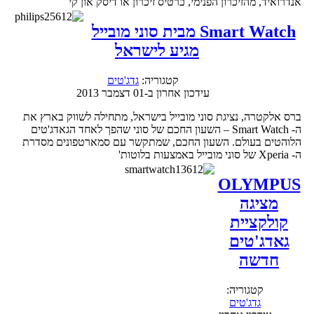
אנדרואיד, מהזיכרון הפנימי, כרטיס זיכרון או דיסק און קי
Smart Watch מבית סוני מובייל
מגיע לישראל
קטגוריה:
גדג'טים
עידכון אחרון ב-01 דצמבר 2013
ברס אלקטרה, נציגת סוני מובייל בישראל, מתחילה לשווק בארץ את
ה- Smart Watch – השעון החכם של סוני שהפך לאחד הגאדג'טים
הלוהטים בעולם. השעון החכם, שמתקשר עם סמארטפונים מסדרת
ה- Xperia של סוני מובייל באמצעות בלוטות'
OLYMPUS
מציגה
קולקציית
גאדג'טים
חדשה
קטגוריה:
גדג'טים