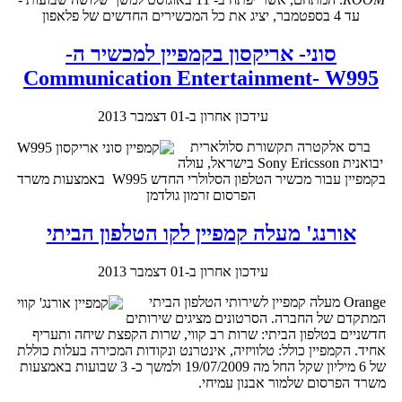
עד 4 בספטמבר, יציג את כל המכשירים החדשים של פלאפון
סוני- אריקסון בקמפיין למכשיר ה-
Communication Entertainment- W995
עידכון אחרון ב-01 דצמבר 2013
ברס אלקטרה תקשורת סלולארית
יבואנית Sony Ericsson בישראל, עולה
בקמפיין עבור מכשיר הטלפון הסלולרי החדש W995 באמצעות משרד
הפרסום זרמון גולדמן
אורנג' מעלה קמפיין לקו הטלפון הביתי
עידכון אחרון ב-01 דצמבר 2013
Orange מעלה קמפיין לשירותי הטלפון הביתי
המתקדם של החברה. הסרטונים מציגים שירותים
חדשניים בטלפון הביתי: שרות רב קווי, שרות הקפצת שיחה ותעריף
אחיד. הקמפיין כולל: טלוויזיה, אינטרנט ונקודות המכירה בעלות כוללת
של 6 מיליון שקל החל מה 19/07/2009 ולמשך כ- 3 שבועות באמצעות
משרד הפרסום שלמור אבנון עמיחי.