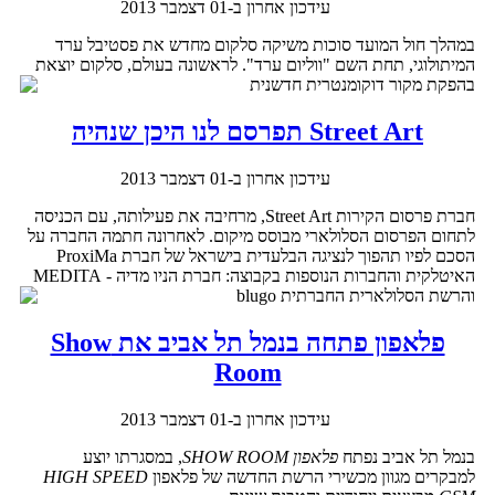
עידכון אחרון ב-01 דצמבר 2013
במהלך חול המועד סוכות משיקה סלקום מחדש את פסטיבל ערד
המיתולוגי, תחת השם "ווליום ערד". לראשונה בעולם, סלקום יוצאת
בהפקת מקור דוקומנטרית חדשנית
Street Art תפרסם לנו היכן שנהיה
עידכון אחרון ב-01 דצמבר 2013
חברת פרסום הקירות Street Art, מרחיבה את פעילותה, עם הכניסה
לתחום הפרסום הסלולארי מבוסס מיקום. לאחרונה חתמה החברה על
הסכם לפיו תהפוך לנציגה הבלעדית בישראל של חברת ProxiMa
האיטלקית והחברות הנוספות בקבוצה: חברת הניו מדיה - MEDITA
והרשת הסלולארית החברתית
blugo
פלאפון פתחה בנמל תל אביב את Show
Room
עידכון אחרון ב-01 דצמבר 2013
בנמל תל אביב נפתח
פלאפון
SHOW ROOM
, במסגרתו יוצע
למבקרים מגוון מכשירי הרשת החדשה של פלאפון
HIGH SPEED