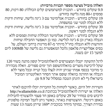
וואלה! מובייל מציעה מספר תכניות מרכזיות:
9.9 שקלים בחודש – תוכנית למשתמשים קלים הכוללת: 80 דקות, 80
סמסים ו-80 מגה גלישה בחודש.
19 שקלים בחודש - תוכנית אנלימיטד עם 3 ג'יגה גלישה, שיחות ודקות
ללא הגבלה למנוי שני במשפחה.
39 שקלים בחודש - תוכנית אנלימיטד עם 3 ג'יגה גלישה, שיחות ודקות
ללא הגבלה למנוי ראשון.
59 שקלים בחודש – תוכנית אנלימיטד הכוללת שיחות וסמסים ללא
הגבלה בארץ וכן 6 ג'יגה לגלישה. כמו כן תאפשר החבילה שיחות
והודעות ללא הגבלה בחו"ל מיותר מ-87 מדינות ברחבי העולם, על
בסיס אפליקציית פלאפון גלובל המאפשרת גם גלישה של 100MB ליום
למשך 15 יום בשנה.
לרגל ההשקה יקבלו המצטרפים לוואלה!מובייל קופון מתנה בשווי 120
שקל לרכישת מוצרים בוואלה!שופס תוך ימים ספורים. וואלה מבהירה
כי מדובר בכסף אמתי שניתן יהיה לנצלו בכל קנייה ובכל מוצר ללא
הגבלה או החרגה בוואלה שופס אתר הסחר האלקטרוני המוביל
בישראל! (* לא תינתן הטבה במסלול של 9.9 ₪).
השירות יחל היום, כאשר לקוחות כל החברות יוכלו להיכנס לאתר
וואלה! או ישירות לוואלה!מובייל בכתובת http://wallamobile.co.il
לרכוש סים במחיר של 29 שקלים באופן חד פעמי ולהצטרף לחבילות
באופן דיגיטלי. ההצטרפות באתר, כאשר ניתן לקבל תמיכה טלפונית,
במידת הצורך, במוקד מיוחד בכוכבית *169 שייתן מענה 13 שעות