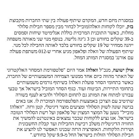
במסגרת מיזם חדש, המקדם שיתוף פעולה בין שתי החברות מקבוצת
בזק
, יוכלו לקוחות וואלה!מובייל לבחור מבין מספר חבילות סלולר
מוזלות, כאשר התוכנית המרכזית כוללת אנלימיטד שיחות וסמסים
ב-39 שקלים בחודש וכן 3 ג'יגה גלישה. בנוסף מנוי שני מאותה משפחה
ייהנה ממחיר של 19 שקלים בחודש בלבד לאותה החבילה לכל מנוי.
שיתוף הפעולה של וואלה ופלאפון מגיע אחרי ש-012 משתפת פעולה
עם אורנג' במסגרת המותג המוזל.
אילן ישועה
, מנכ"ל
וואלה!
אמר היום "פלטפורמת המסחר האלקטרוני
של האתר מהווה כיום אחד ממנועי הצמיחה המשמעותיים של החברה,
כאשר בתחומי הסחר פועלת וואלה! בשיתוף גורמים משמעותיים
בתחומי התיירות, הביטוח ועוד. כגוף הסחר המוביל בישראל אך טבעי
עבורנו למתוח את המותג גם לתחום הסלולר ולהביא לענף בשורה
שתיטיב עם הצרכן באמצעות הפלטפורמה המוכרת לו. א
נו באים
בגישה שונה לשוק הסלולר ומציעים מוצר דיגיטלי, קטן ורזה. "וואלה!
מובייל" נשען על המוצר המצוין של פלאפון ועל רשת הסלולר הטובה
בישראל. אנו נציע ללקוחות שכבר נמצאים באינטרנט להמשיך את
החוויה הדיגיטלית משלב רכישת החבילות ועד קבלת החשבונית
ושירות הלקוחות. האופרציה הרזה שבנינו תאפשר לנו להציע את
חבילת הסלולר הזולות בישראל החל מ-9.9 שקל בחודש."